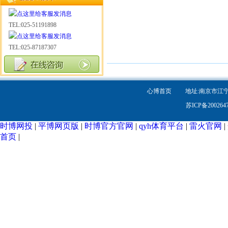
TEL:025-51191898
TEL:025-87187307
心博首页 地址:南京市江宁区神风
苏ICP备200264
时博网投
|
平博网页版
|
时博官方官网
|
qyh体育平台
|
雷火官网
|
首页
|