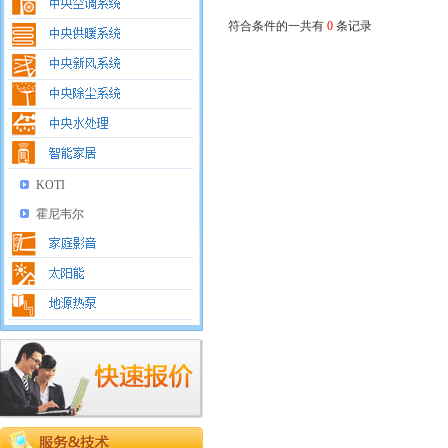
符合条件的一共有
0
条记录
KOTI
霍尼韦尔