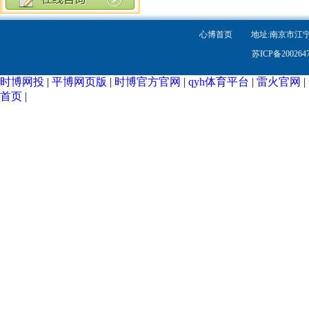
心博首页 地址:南京市江宁区神风
苏ICP备200264
时博网投
|
平博网页版
|
时博官方官网
|
qyh体育平台
|
雷火官网
|
首页
|