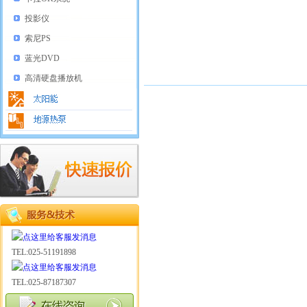
投影仪
索尼PS
蓝光DVD
高清硬盘播放机
TEL:025-51191898
TEL:025-87187307